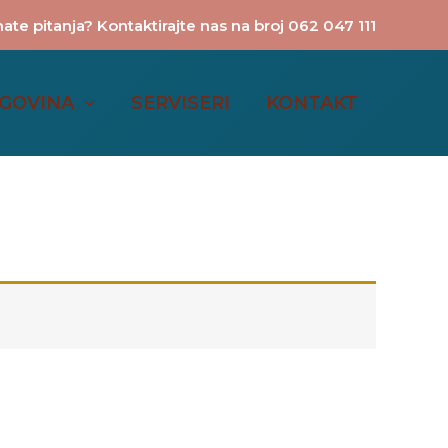
ate pitanja? Kontaktirajte nas na broj 062 047 111
GOVINA
SERVISERI
KONTAKT