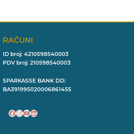
RAČUNI
ID broj: 4210598540003
PDV broj: 210598540003
SPARKASSE BANK DD:
BA391995020006861455
Facebook
Instagram
YouTube
LinkedIn