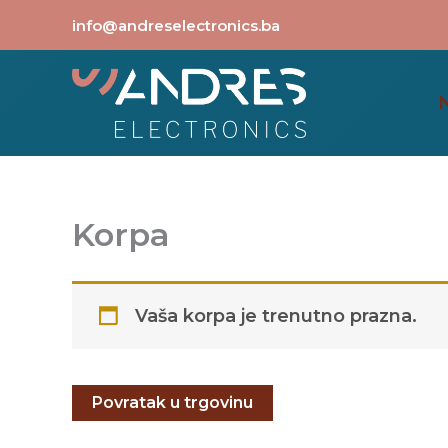
Skip
info@andreselectronics.ba
to
content
Korpa
Vaša korpa je trenutno prazna.
Povratak u trgovinu