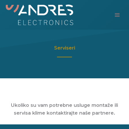
Skip
to
content
Serviseri
Ukoliko su vam potrebne usluge montaže ili
servisa klime kontaktirajte naše partnere.