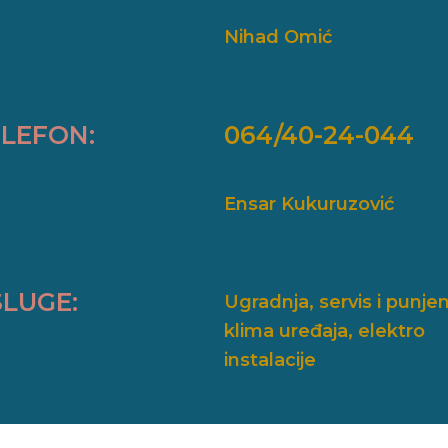
Nihad Omić
LEFON:
064/40-24-044
Ensar Kukuruzović
LUGE:
Ugradnja, servis i punje
klima uređaja, elektro
instalacije