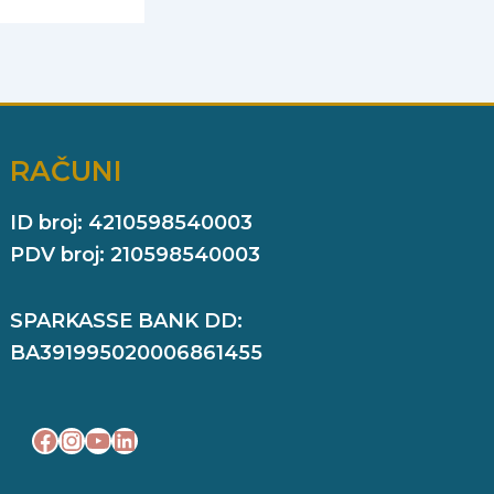
RAČUNI
ID broj: 4210598540003
PDV broj: 210598540003
SPARKASSE BANK DD:
BA391995020006861455
Facebook
Instagram
YouTube
LinkedIn