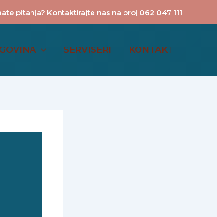
ate pitanja? Kontaktirajte nas na broj 062 047 111
GOVINA
SERVISERI
KONTAKT