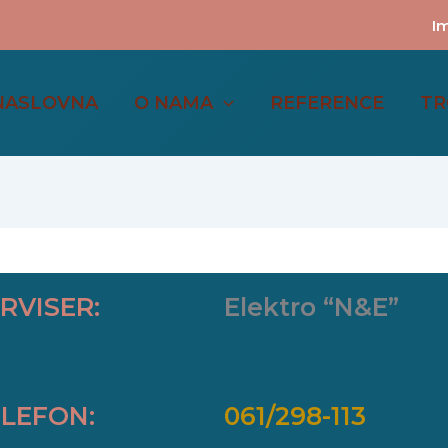
Im
NASLOVNA
O NAMA
REFERENCE
TR
RVISER:
Elektro “N&E”
LEFON:
061/298-113