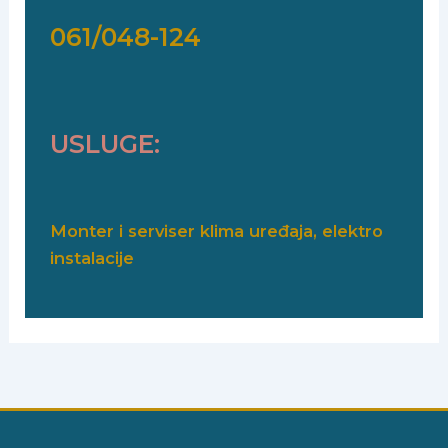
061/048-124
USLUGE:
Monter i serviser klima uređaja, elektro
instalacije