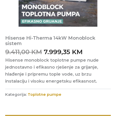
Hisense Hi-Therma 14kW Monoblock
sistem
Original
Current
9.411,00
KM
7.999,35
KM
price
price
Hisense monoblock toplotne pumpe nude
was:
is:
jednostavno i efikasno rješenje za grijanje,
9.411,00 KM.
7.999,35 K
hlađenje i pripremu tople vode, uz brzu
instalaciju i visoku energetsku efikasnost.
Kategorija:
Toplotne pumpe