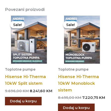
Povezani proizvodi
Sale!
Sale!
Sale!
Sale!
Toplotne pumpe
Toplotne pumpe
Hisense Hi-Therma
Hisense Hi-Therma
10kW Split sistem
10kW Monoblock
sistem
Original
Current
9.696,00
KM
8.241,60
KM
price
price
Original
Cu
8.495,00
KM
7.220,75
KM
was:
is:
Dodaj u korpu
price
pri
9.696,00 KM.
8.241,60 KM.
was:
is:
Dodaj u korpu