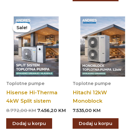
8.495,00 KM.
7.2
Sale!
Sale!
Toplotne pumpe
Toplotne pumpe
Hisense Hi-Therma
Hitachi 12kW
4kW Split sistem
Monoblock
Original
Current
8.772,00
KM
7.456,20
KM
7.535,00
KM
price
price
was:
is:
Dodaj u korpu
Dodaj u korpu
8.772,00 KM.
7.456,20 KM.